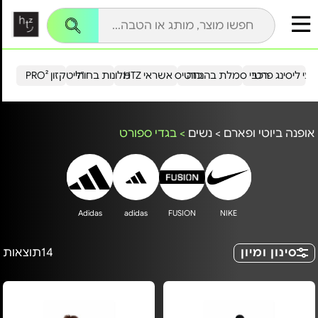
עי ליסינג פרטי
רכבי סמלת בהנחה
כרטיס אשראי HTZ
מלונות בחו"ל
הייטקזון PRO²
אופנה ביוטי ופארם
>
נשים
>
בגדי ספורט
Adidas
adidas
FUSION
NIKE
סינון ומיון
14
תוצאות