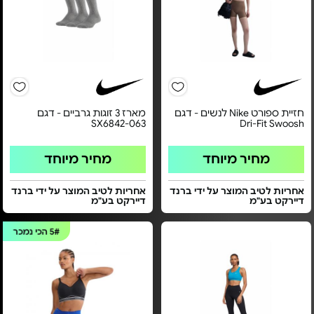
חזיית ספורט Nike לנשים - דגם
מארז 3 זוגות גרביים - דגם
SX6842-063
Dri-Fit Swoosh
מחיר מיוחד
מחיר מיוחד
אחריות לטיב המוצר על ידי ברנד
אחריות לטיב המוצר על ידי ברנד
דיירקט בע"מ
דיירקט בע"מ
5#
הכי נמכר