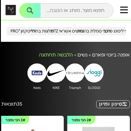
עי ליסינג פרטי
רכבי סמלת בהנחה
כרטיס אשראי HTZ
מלונות בחו"ל
הייטקזון PRO²
אופנה ביוטי ופארם
>
נשים
>
הלבשה תחתונה
Keds
NIKE
Triumph
SLOGGI
סינון ומיון
35
תוצאות
2#
הכי נמכר
3#
הכי נמכר