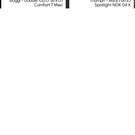
כותונת Triumph - Aura
תחתוני מקסי sloggi - Double
Comfort T Maxi
Spotlight NDK 04 X
מחיר מיוחד
מחיר מיוחד
אחריות על טיב המוצר בעת
אחריות על טיב המוצר בעת
קבלתו
קבלתו
חזיית פוש-אפ sloggi - ZERO
חזיית סטרפלס Triumph -
Comfort Contour WDP
Feel 2.0 THE UP P Bra