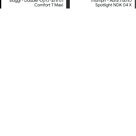
כותונת Triumph - Aura
תחתוני מקסי sloggi - Double
Comfort T Maxi
Spotlight NDK 04 X
מחיר מיוחד
מחיר מיוחד
אחריות על טיב המוצר בעת
אחריות על טיב המוצר בעת
קבלתו
קבלתו
3#
הכי נמכר
חזיית פוש-אפ sloggi - ZERO
חזיית סטרפלס Triumph -
Comfort Contour WDP
Feel 2.0 THE UP P Bra