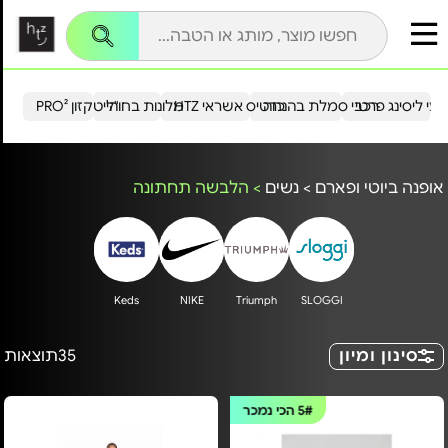
עי ליסינג פרטי
רכבי סמלת בהנחה
כרטיס אשראי HTZ
מלונות בחו"ל
הייטקזון PRO²
אופנה ביוטי ופארם
>
נשים
>
הלבשה תחתונה
Keds
NIKE
Triumph
SLOGGI
סינון ומיון
35
תוצאות
5#
הכי נמכר