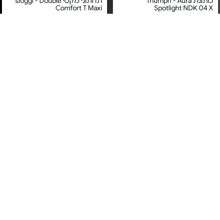
כותונת Triumph - Aura
תחתוני מקסי sloggi - Double
Comfort T Maxi
Spotlight NDK 04 X
מחיר מיוחד
מחיר מיוחד
אחריות על טיב המוצר בעת
אחריות על טיב המוצר בעת
קבלתו
קבלתו
חזיית פוש-אפ sloggi - ZERO
חזיית סטרפלס Triumph -
Comfort Contour WDP
Feel 2.0 THE UP P Bra