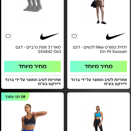
חזיית ספורט Nike לנשים - דגם
מארז 3 זוגות גרביים - דגם
SX6842-063
Dri-Fit Swoosh
מחיר מיוחד
מחיר מיוחד
אחריות לטיב המוצר על ידי ברנד
אחריות לטיב המוצר על ידי ברנד
דיירקט בע"מ
דיירקט בע"מ
5#
הכי נמכר