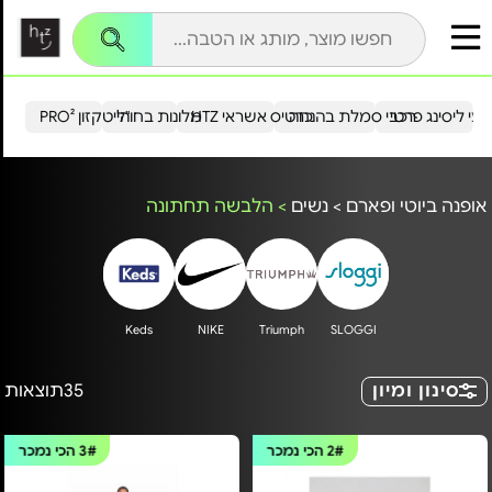
עי ליסינג פרטי
רכבי סמלת בהנחה
כרטיס אשראי HTZ
מלונות בחו"ל
הייטקזון PRO²
אופנה ביוטי ופארם
>
נשים
>
הלבשה תחתונה
Keds
NIKE
Triumph
SLOGGI
סינון ומיון
35
תוצאות
2#
הכי נמכר
3#
הכי נמכר