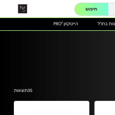
חיפוש
ות בחו"ל
הייטקזון PRO²
35
תוצאות