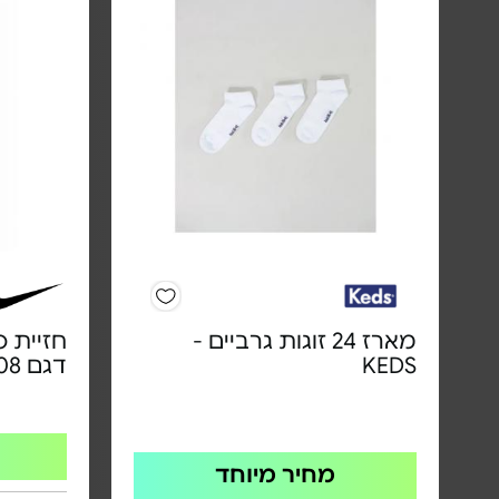
מארז 24 זוגות גרביים -
KEDS‏
דגם FQ0410-208
מחיר מיוחד