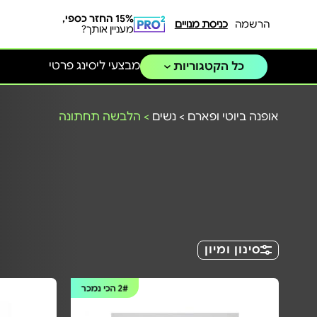
15% החזר כספי,
הרשמה
כניסת מנויים
מעניין אותך?
מבצעי ליסינג פרטי
כל הקטגוריות
אופנה ביוטי ופארם
>
נשים
>
הלבשה תחתונה
סינון ומיון
2#
הכי נמכר