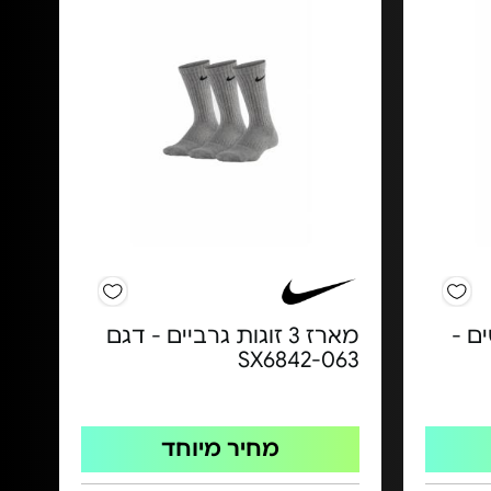
Nik לנשים -
מארז 3 זוגות גרביים - דגם
SX6842-063
מחיר מיוחד