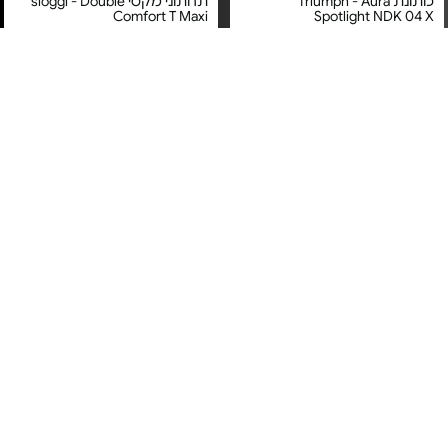
כותונת Triumph - Aura
תחתוני מקסי sloggi - Double
Comfort T Maxi
Spotlight NDK 04 X
מחיר מיוחד
מחיר מיוחד
אחריות על טיב המוצר בעת
אחריות על טיב המוצר בעת
קבלתו
קבלתו
חזיית פוש-אפ sloggi - ZERO
חזיית סטרפלס Triumph -
Comfort Contour WDP
Feel 2.0 THE UP P Bra