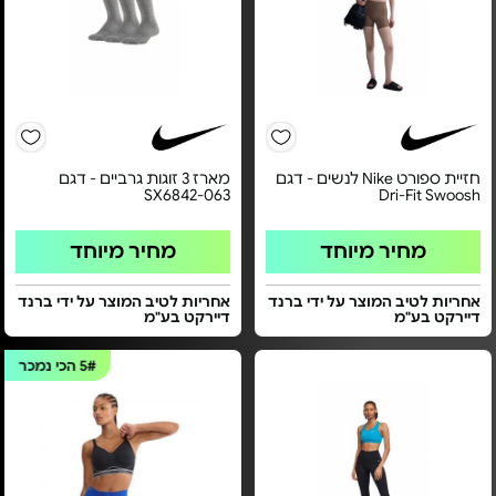
חזיית ספורט Nike לנשים - דגם
מארז 3 זוגות גרביים - דגם
SX6842-063
Dri-Fit Swoosh
מחיר מיוחד
מחיר מיוחד
אחריות לטיב המוצר על ידי ברנד
אחריות לטיב המוצר על ידי ברנד
דיירקט בע"מ
דיירקט בע"מ
5#
הכי נמכר