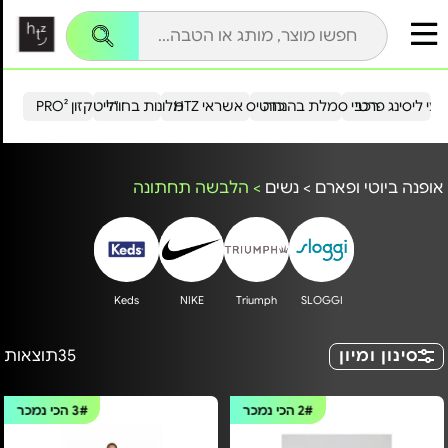
עי ליסינג פרטי
רכבי סמלת בהנחה
כרטיס אשראי HTZ
מלונות בחו"ל
הייטקזון PRO²
אופנה ביוטי ופארם
>
נשים
>
הלבשה תחתונה
Keds
NIKE
Triumph
SLOGGI
סינון ומיון
35
תוצאות
2#
הכי נמכר
3#
הכי נמכר