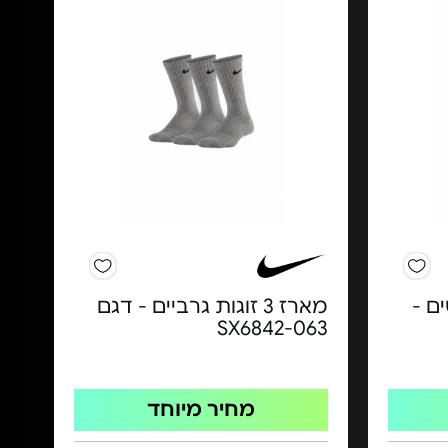
Nik לנשים -
מארז 3 זוגות גרביים - דגם
SX6842-063
מחיר מיוחד