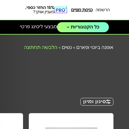
15% החזר כספי,
הרשמה
כניסת מנויים
מעניין אותך?
מבצעי ליסינג פרטי
כל הקטגוריות
אופנה ביוטי ופארם
>
נשים
>
הלבשה תחתונה
סינון ומיון