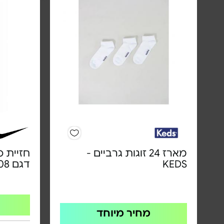
מארז 24 זוגות גרביים -
KEDS‏
דגם FQ0410-208
מחיר מיוחד