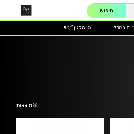
חיפוש
ות בחו"ל
הייטקזון PRO²
35
תוצאות