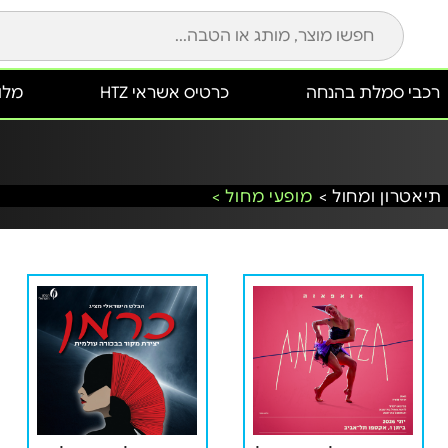
רכבי סמלת בהנחה
כרטיס אשראי HTZ
מלונ
תיאטרון ומחול >
מופעי מחול >