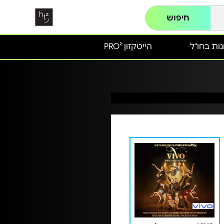
חיפוש
ות בחו"ל
הייטקזון PRO²