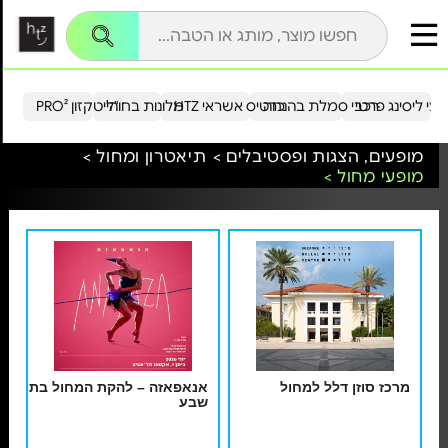
עי ליסינג פרטי
רכבי סמלת בהנחה
כרטיס אשראי HTZ
מלונות בחו"ל
הייטקזון PRO²
מופעים, הצגות ופסטיבלים >
תיאטרון ומחול >
מופעי מחול >
מרכז סוזן דלל למחול
אנאפאזה – להקת המחול בת
שבע