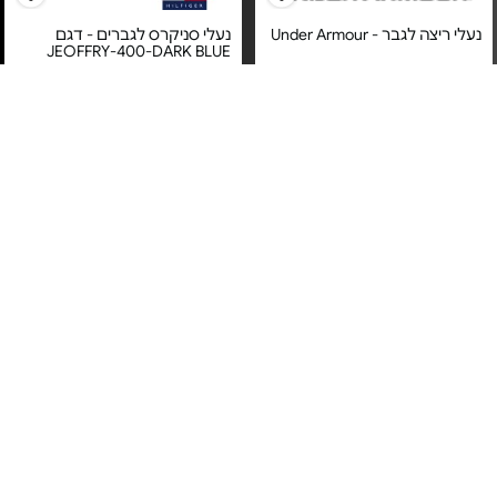
נעלי ריצה לגבר - Under Armour
נעלי סניקרס לגברים - דגם
JEOFFRY-400-DARK BLUE
מחיר מיוחד
מחיר מיוחד
אחריות לטיב המוצר על ידי ברנד
אחריות לטיב המוצר על ידי ברנד
דיירקט בע"מ
דיירקט בע"מ
נעלי כדורגל לגברים - דגם
נעלי כדורגל לנוער - דגם