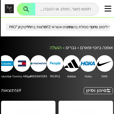
עי ליסינג פרטי
רכבי סמלת בהנחה
כרטיס אשראי HTZ
מלונות בחו"ל
הייטקזון PRO²
אופנה ביוטי ופארם
>
גברים
>
הנעלה
Columbia
Tommy Hilfiger
FREEWATERS
PEOPLE
Adidas
Hoka
NIKE
סינון ומיון
169
תוצאות