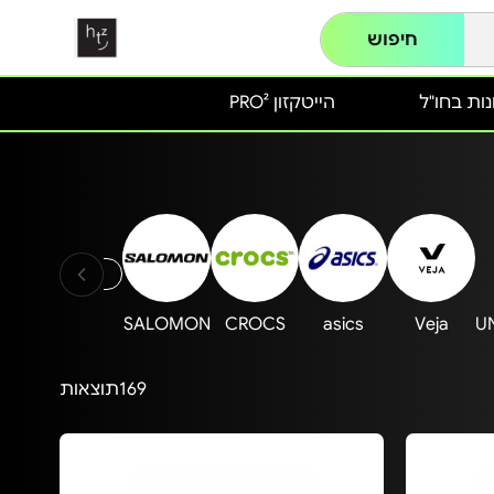
חיפוש
ות בחו"ל
הייטקזון PRO²
new balance - לא פעי
SALOMON
CROCS
asics
Veja
U
169
תוצאות