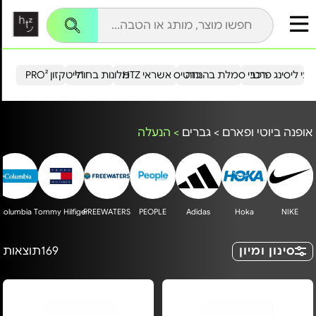
עי ליסינג פרטי
רכבי סמלת בהנחה
כרטיס אשראי HTZ
מלונות בחו"ל
הייטקזון PRO²
אופנה ביוטי ופארם
>
גברים
>
הנעלה
Columbia
Tommy Hilfiger
FREEWATERS
PEOPLE
Adidas
Hoka
NIKE
סינון ומיון
169
תוצאות