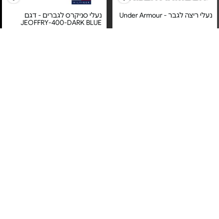
נעלי ריצה לגבר - Under Armour
נעלי סניקרס לגברים - דגם
JEOFFRY-400-DARK BLUE
מחיר מיוחד
מחיר מיוחד
אחריות לטיב המוצר על ידי ברנד
אחריות לטיב המוצר על ידי ברנד
דיירקט בע"מ
דיירקט בע"מ
נעלי כדורגל לגברים - דגם
נעלי כדורגל לנוער - דגם