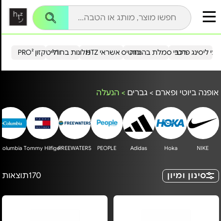
עי ליסינג פרטי
רכבי סמלת בהנחה
כרטיס אשראי HTZ
מלונות בחו"ל
הייטקזון PRO²
אופנה ביוטי ופארם
>
גברים
>
הנעלה
Columbia
Tommy Hilfiger
FREEWATERS
PEOPLE
Adidas
Hoka
NIKE
סינון ומיון
170
תוצאות