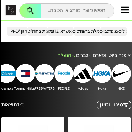
עי ליסינג פרטי
רכבי סמלת בהנחה
כרטיס אשראי HTZ
מלונות בחו"ל
הייטקזון PRO²
אופנה ביוטי ופארם
>
גברים
>
הנעלה
Columbia
Tommy Hilfiger
FREEWATERS
PEOPLE
Adidas
Hoka
NIKE
סינון ומיון
170
תוצאות