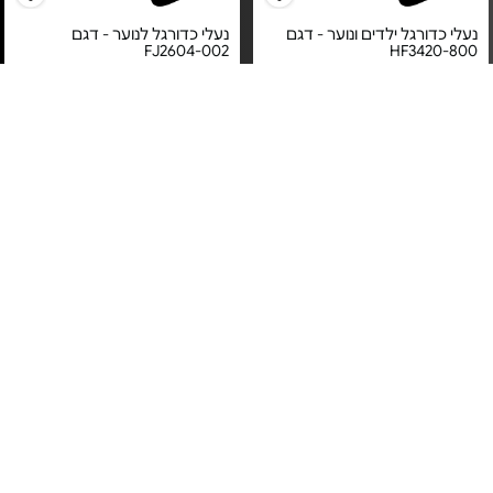
נעלי כדורגל ילדים ונוער - דגם
נעלי כדורגל לנוער - דגם
FJ2604-002
HF3420-800
מחיר מיוחד
מחיר מיוחד
אחריות לטיב המוצר על ידי ברנד
אחריות לטיב המוצר על ידי ברנד
דיירקט בע"מ
דיירקט בע"מ
נעלי נייקי לגבר דגם React
Vision - דגם CD4373-102
נעלי סניקרס לגברים - דגם