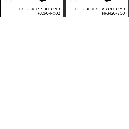
נעלי כדורגל ילדים ונוער - דגם
נעלי כדורגל לנוער - דגם
FJ2604-002
HF3420-800
מחיר מיוחד
מחיר מיוחד
אחריות לטיב המוצר על ידי ברנד
אחריות לטיב המוצר על ידי ברנד
דיירקט בע"מ
דיירקט בע"מ
נעלי נייקי לגבר דגם React
Vision - דגם CD4373-102
נעלי סניקרס לגברים - דגם