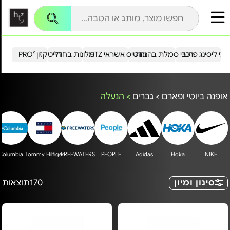
עי ליסינג פרטי
רכבי סמלת בהנחה
כרטיס אשראי HTZ
מלונות בחו"ל
הייטקזון PRO²
אופנה ביוטי ופארם
>
גברים
>
הנעלה
Columbia
Tommy Hilfiger
FREEWATERS
PEOPLE
Adidas
Hoka
NIKE
סינון ומיון
170
תוצאות