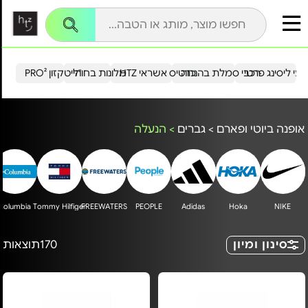
עי ליסינג פרטי
רכבי סמלת בהנחה
כרטיס אשראי HTZ
מלונות בחו"ל
הייטקזון PRO²
אופנה ביוטי ופארם
>
גברים
>
הנעלה
Columbia
Tommy Hilfiger
FREEWATERS
PEOPLE
Adidas
Hoka
NIKE
סינון ומיון
170
תוצאות