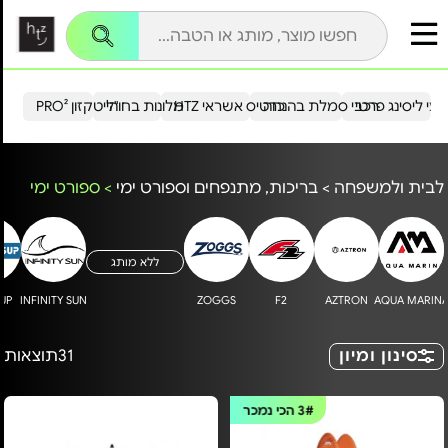
עי ליסינג פרטי
רכבי סמלת בהנחה
כרטיס אשראי HTZ
מלונות בחו"ל
הייטקזון PRO²
לבית ולמשפחה
>
בריכות, מתנפחים וספורט ימי
>
ספורט ימי
ללא מותג
UP
INFINITY SUN
ZOGGS
F2
AZTRON
AQUA MARIN
סינון ומיון
31
תוצאות
3#
הכי נמכר