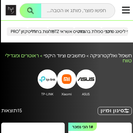
עי ליסינג פרטי
רכבי סמלת בהנחה
כרטיס אשראי HTZ
מלונות בחו"ל
הייטקזון PRO²
חשמל ואלקטרוניקה
>
מחשבים וציוד היקפי
>
ראוטרים ומגדילי
טווח
TP-LINK
Xiaomi
ASUS
סינון ומיון
15
תוצאות
1#
הכי נמכר