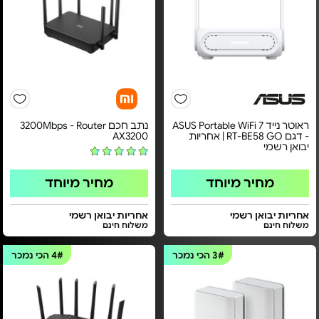
ראוטר נייד ASUS Portable WiFi 7
נתב חכם 3200Mbps - Router
- דגם RT-BE58 GO | אחריות
AX3200
יבואן רשמי
מחיר מיוחד
מחיר מיוחד
אחריות יבואן רשמי
אחריות יבואן רשמי
משלוח חינם
משלוח חינם
3#
הכי נמכר
4#
הכי נמכר