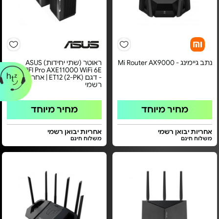
נתב גיימינג - Mi Router AX9000
ראוטר (שתי יחידות) ASUS
ZenWIFI Pro AXE11000 WiFi 6E
- דגם ET12 (2-PK) | אחריות יבואן
רשמי
מחיר מיוחד
מחיר מיוחד
אחריות יבואן רשמי
אחריות יבואן רשמי
משלוח חינם
משלוח חינם