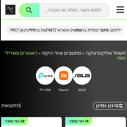
עי ליסינג פרטי
רכבי סמלת בהנחה
כרטיס אשראי HTZ
מלונות בחו"ל
הייטקזון PRO²
חשמל ואלקטרוניקה
>
מחשבים וציוד היקפי
>
ראוטרים ומגדילי
טווח
TP-LINK
Xiaomi
ASUS
סינון ומיון
15
תוצאות
1#
הכי נמכר
2#
הכי נמכר