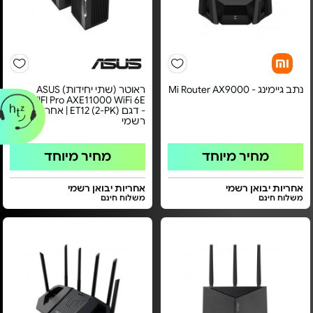
נתב גיימינג - Mi Router AX9000
ראוטר (שתי יחידות) ASUS
ZenWIFI Pro AXE11000 WiFi 6E
- דגם ET12 (2-PK) | אחריות יבואן
רשמי
מחיר מיוחד
מחיר מיוחד
אחריות יבואן רשמי
אחריות יבואן רשמי
משלוח חינם
משלוח חינם