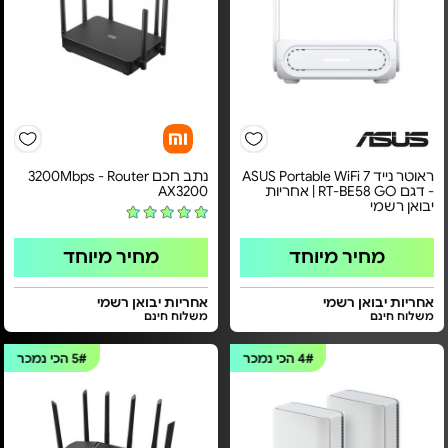
ראוטר נייד ASUS Portable WiFi 7
נתב חכם 3200Mbps - Router
- דגם RT-BE58 GO | אחריות
AX3200
יבואן רשמי
מחיר מיוחד
מחיר מיוחד
אחריות יבואן רשמי
אחריות יבואן רשמי
משלוח חינם
משלוח חינם
4#
הכי נמכר
5#
הכי נמכר