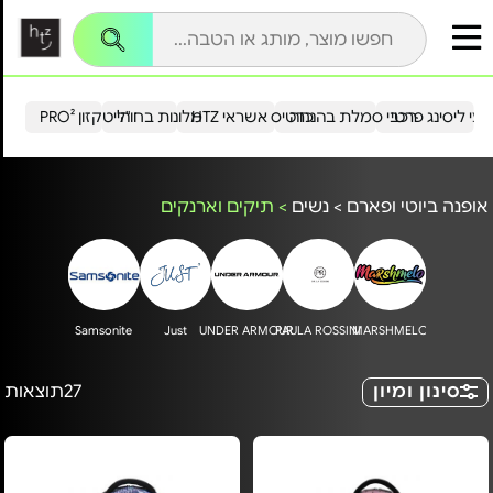
עי ליסינג פרטי
רכבי סמלת בהנחה
כרטיס אשראי HTZ
מלונות בחו"ל
הייטקזון PRO²
אופנה ביוטי ופארם
>
נשים
>
תיקים וארנקים
Samsonite
Just
UNDER ARMOUR
PAULA ROSSINI
MARSHMELO
סינון ומיון
27
תוצאות