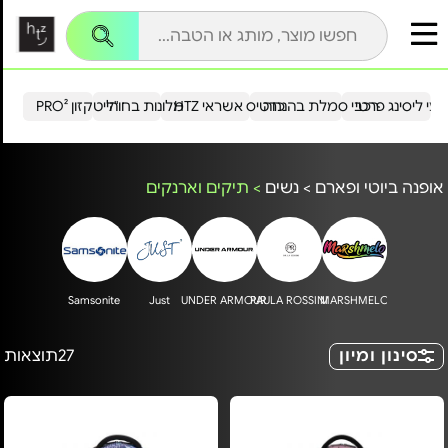
עי ליסינג פרטי
רכבי סמלת בהנחה
כרטיס אשראי HTZ
מלונות בחו"ל
הייטקזון PRO²
אופנה ביוטי ופארם
>
נשים
>
תיקים וארנקים
Samsonite
Just
UNDER ARMOUR
PAULA ROSSINI
MARSHMELO
סינון ומיון
27
תוצאות