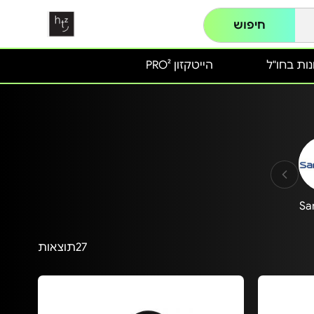
חיפוש
ות בחו"ל
הייטקזון PRO²
Sa
27
תוצאות