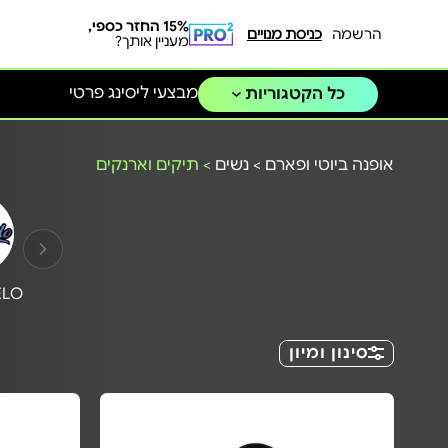
15% החזר כספי,
הרשמה
כניסת מנויים
מעניין אותך?
מבצעי ליסינג פרטי
כל הקטגוריות
אופנה ביוטי ופארם
>
נשים
>
תיקים וארנקים
ELO
סינון ומיון