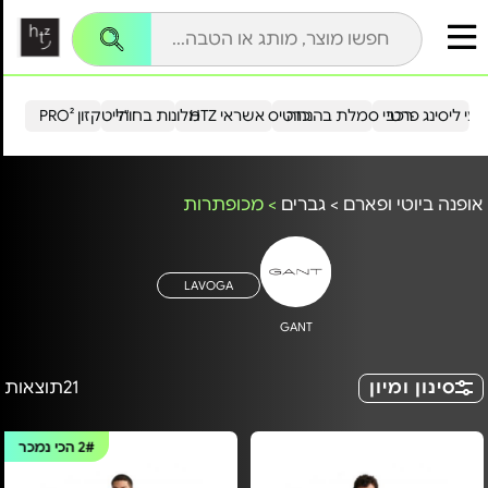
עי ליסינג פרטי
רכבי סמלת בהנחה
כרטיס אשראי HTZ
מלונות בחו"ל
הייטקזון PRO²
אופנה ביוטי ופארם
>
גברים
>
מכופתרות
LAVOGA
GANT
סינון ומיון
21
תוצאות
2#
הכי נמכר