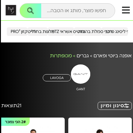
עי ליסינג פרטי
רכבי סמלת בהנחה
כרטיס אשראי HTZ
מלונות בחו"ל
הייטקזון PRO²
אופנה ביוטי ופארם
>
גברים
>
מכופתרות
LAVOGA
GANT
סינון ומיון
21
תוצאות
2#
הכי נמכר