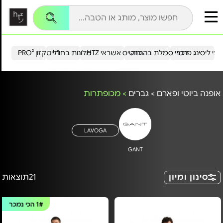
עי ליסינג פרטי
רכבי סמלת בהנחה
כרטיס אשראי HTZ
מלונות בחו"ל
הייטקזון PRO²
אופנה ביוטי ופארם
>
גברים
>
מכופתרות
LAVOGA
GANT
סינון ומיון
21
תוצאות
1#
הכי נמכר