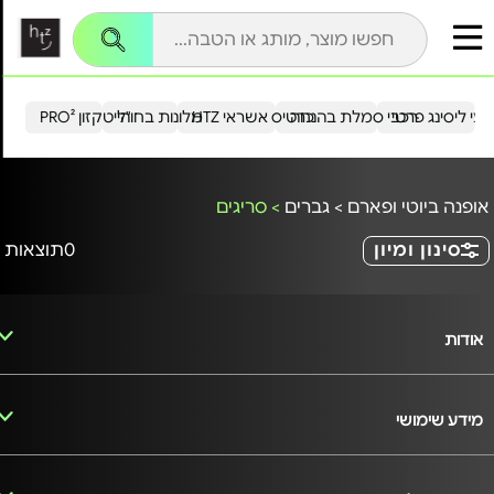
עי ליסינג פרטי
רכבי סמלת בהנחה
כרטיס אשראי HTZ
מלונות בחו"ל
הייטקזון PRO²
אופנה ביוטי ופארם
>
גברים
>
סריגים
סינון ומיון
0
תוצאות
אודות
מידע שימושי