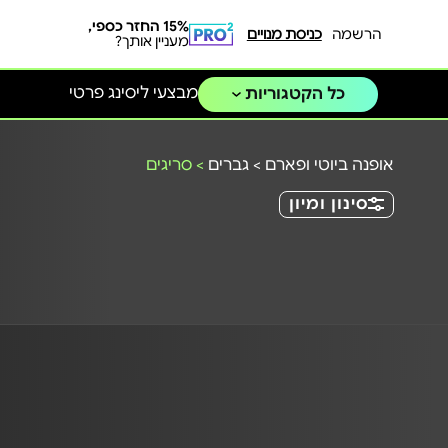
15% החזר כספי,
הרשמה
כניסת מנויים
מעניין אותך?
מבצעי ליסינג פרטי
כל הקטגוריות
אופנה ביוטי ופארם
>
גברים
>
סריגים
סינון ומיון