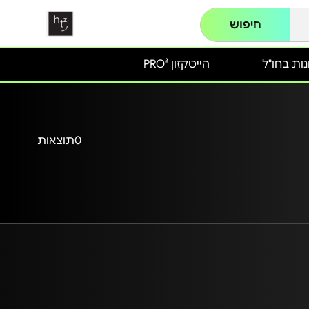
חיפוש
ות בחו"ל
הייטקזון PRO²
0
תוצאות