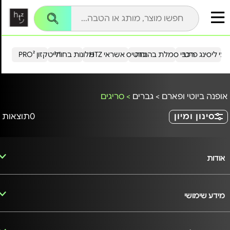
עי ליסינג פרטי
רכבי סמלת בהנחה
כרטיס אשראי HTZ
מלונות בחו"ל
הייטקזון PRO²
אופנה ביוטי ופארם
>
גברים
>
סריגים
סינון ומיון
0
תוצאות
אודות
מידע שימושי