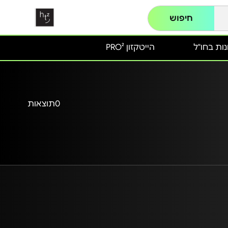
חיפוש
ות בחו"ל
הייטקזון PRO²
0
תוצאות