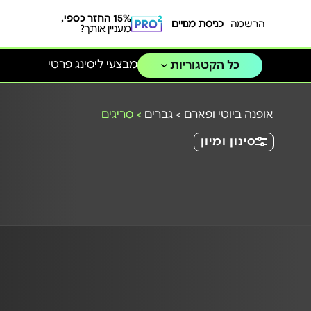
15% החזר כספי,
הרשמה
כניסת מנויים
מעניין אותך?
מבצעי ליסינג פרטי
כל הקטגוריות
אופנה ביוטי ופארם
>
גברים
>
סריגים
סינון ומיון