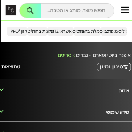
עי ליסינג פרטי
רכבי סמלת בהנחה
כרטיס אשראי HTZ
מלונות בחו"ל
הייטקזון PRO²
אופנה ביוטי ופארם
>
גברים
>
סריגים
סינון ומיון
0
תוצאות
אודות
מידע שימושי