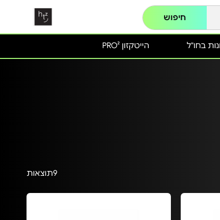
חיפוש
ות בחו"ל
הייטקזון PRO²
9
תוצאות