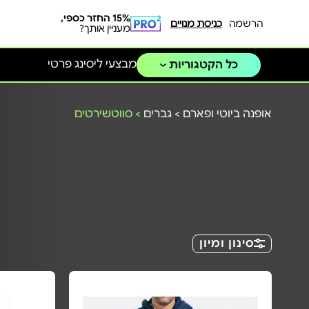
15% החזר כספי,
הרשמה
כניסת מנויים
מעניין אותך?
מבצעי ליסינג פרטי
כל הקטגוריות
אופנה ביוטי ופארם
>
גברים
>
סווטשירטים
סינון ומיון