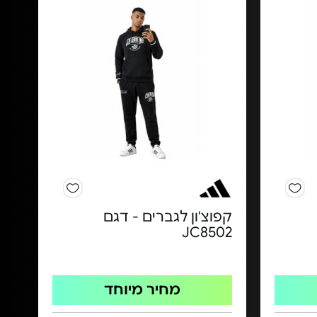
קפוצ'ון לגברים - דגם
JC8502
מחיר מיוחד