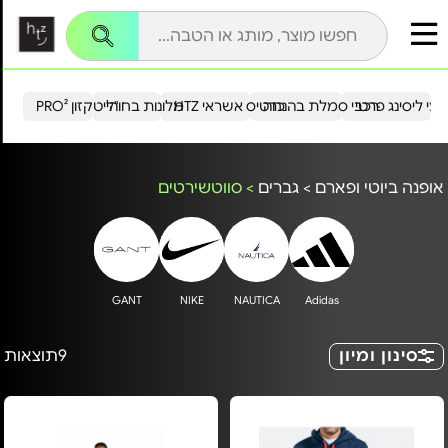
עי ליסינג פרטי
רכבי סמלת בהנחה
כרטיס אשראי HTZ
מלונות בחו"ל
הייטקזון PRO²
אופנה ביוטי ופארם
>
גברים
>
סווטשירטים
GANT
NIKE
NAUTICA
Adidas
סינון ומיון
9
תוצאות