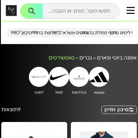
עי ליסינג פרטי
רכבי סמלת בהנחה
כרטיס אשראי HTZ
מלונות בחו"ל
הייטקזון PRO²
אופנה ביוטי ופארם
>
גברים
>
סווטשירטים
GANT
NIKE
NAUTICA
Adidas
סינון ומיון
9
תוצאות