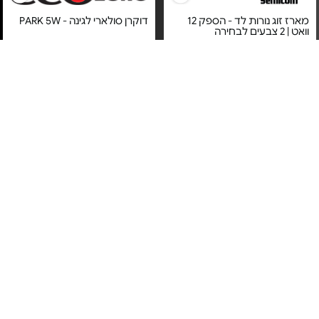
מארז זוג נורות לד - הספק 12
דוקרן סולארי לגינה - PARK 5W
וואט | 2 צבעים לבחירה
מחיר מיוחד
מחיר מיוחד
מוצר זה מסובסד ע"י כרטיס
שנה אחריות ע"י סמיקום היבואן
האשראי של המועדון
הרשמי
מנורת שולחן - עם קליפס
תאורת לד שולחנית מתקדמת -