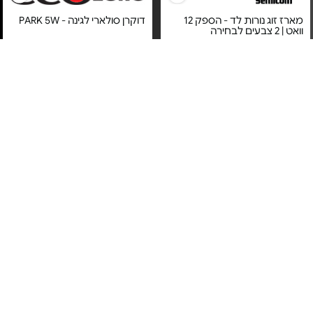
מארז זוג נורות לד - הספק 12
דוקרן סולארי לגינה - PARK 5W
וואט | 2 צבעים לבחירה
מחיר מיוחד
מחיר מיוחד
מוצר זה מסובסד ע"י כרטיס
שנה אחריות ע"י סמיקום היבואן
האשראי של המועדון
הרשמי
מנורת שולחן - עם קליפס
תאורת לד שולחנית מתקדמת -