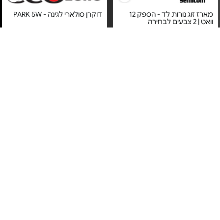
מארז זוג נורות לד - הספק 12
דוקרן סולארי לגינה - PARK 5W
וואט | 2 צבעים לבחירה
מחיר מיוחד
מחיר מיוחד
מוצר זה מסובסד ע"י כרטיס
שנה אחריות ע"י סמיקום היבואן
האשראי של המועדון
הרשמי
מנורת שולחן - עם קליפס
תאורת לד שולחנית מתקדמת -