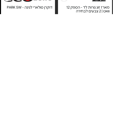
מארז זוג נורות לד - הספק 12
דוקרן סולארי לגינה - PARK 5W
וואט | 2 צבעים לבחירה
מחיר מיוחד
מחיר מיוחד
מוצר זה מסובסד ע"י כרטיס
שנה אחריות ע"י סמיקום היבואן
האשראי של המועדון
הרשמי
מנורת שולחן - עם קליפס
תאורת לד שולחנית מתקדמת -