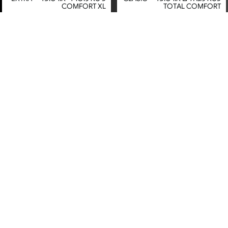
COMFORT XL
TOTAL COMFORT
מחיר מיוחד
מחיר מיוחד
5 שנות אחריות ע"י היבואן סמייל
אחריות יבואן רשמי
אופיס
משלוח חינם
כיסא עבודה אורטופדי - דגם
כיסא משרדי אורתופדי - דגם
LEAD
Enjoy Project