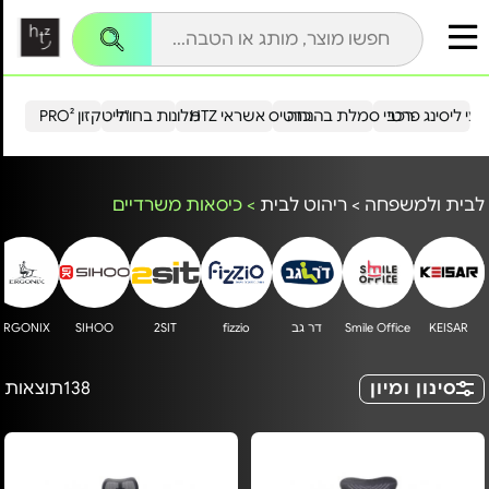
עי ליסינג פרטי
רכבי סמלת בהנחה
כרטיס אשראי HTZ
מלונות בחו"ל
הייטקזון PRO²
לבית ולמשפחה
>
ריהוט לבית
>
כיסאות משרדיים
KEISAR
Smile Office
דר גב
fizzio
2SIT
SIHOO
ERGONIX
h
סינון ומיון
138
תוצאות