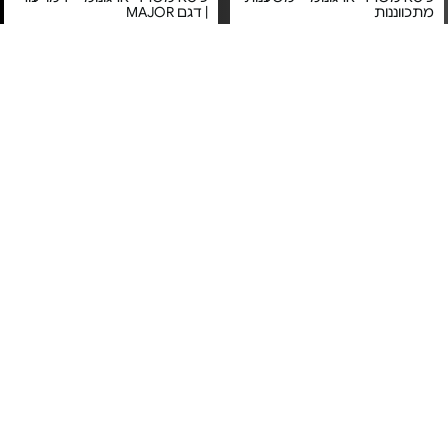
מתכווננות
| דגם MAJOR
מחיר מיוחד
מחיר מיוחד
שנה אחריות על ידי היבואן
שנה אחריות ע"י ד"ר גב
הרשמי דר גב
כסא משרדי ארגונומי - M18
כיסא אורתופדי - דגם gravity
BLACK SIHOO