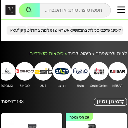
עי ליסינג פרטי
רכבי סמלת בהנחה
כרטיס אשראי HTZ
מלונות בחו"ל
הייטקזון PRO²
לבית ולמשפחה
>
ריהוט לבית
>
כיסאות משרדיים
KEISAR
Smile Office
fizzio
דר גב
2SIT
SIHOO
ERGONIX
h
סינון ומיון
138
תוצאות
2#
הכי נמכר