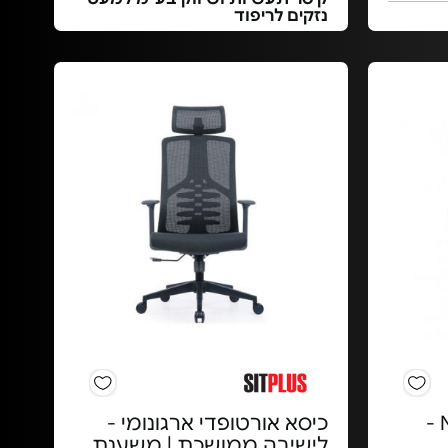
נזקים לריפוד
כיסא אורטופדי NUVEM -
כיסא אורטופדי ארגונומי -
לישיבה ממושכת | משענת