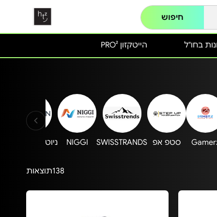
חיפוש
ות בחו"ל
הייטקזון PRO²
Gamer
סטפ אפ
SWISSTRANDS
NIGGI‎
ניוטון NEWTON
קא
138
תוצאות