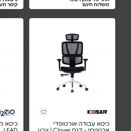
משלוח חינם
קיסר תעש
כיסא עבודה אורטופדי
כיסא מ
ארגונומי - דגם Clover | צבע
LEAD