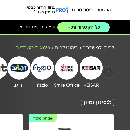
15% החזר כספי,
הרשמה
כניסת מנויים
מעניין אותך?
מבצעי ליסינג פרטי
כל הקטגוריות
לבית ולמשפחה
>
ריהוט לבית
>
כיסאות משרדיים
KEISAR
Smile Office
fizzio
דר גב
T
סינון ומיון
2#
הכי נמכר