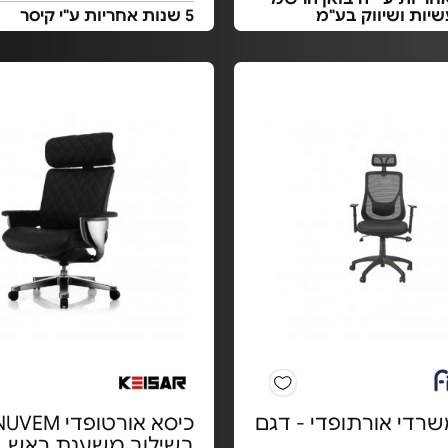
יות ושיווק בע"מ
5 שנות אחריות ע"י קיסר
שרדי אורתופדי - דגם
בשילוב משענת ראש