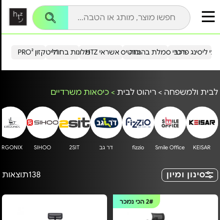
עי ליסינג פרטי
רכבי סמלת בהנחה
כרטיס אשראי HTZ
מלונות בחו"ל
הייטקזון PRO²
לבית ולמשפחה
>
ריהוט לבית
>
כיסאות משרדיים
KEISAR
Smile Office
fizzio
דר גב
2SIT
SIHOO
ERGONIX
h
סינון ומיון
138
תוצאות
2#
הכי נמכר