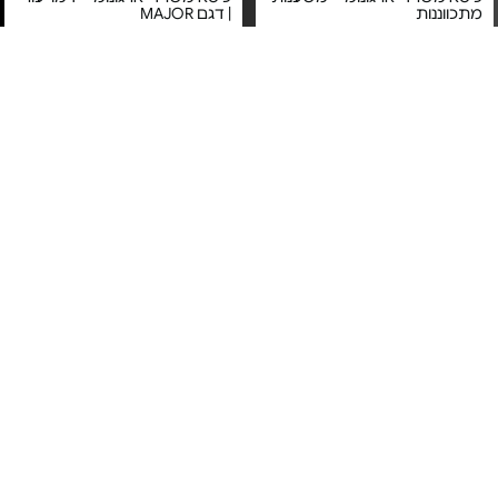
מתכווננות
| דגם MAJOR
מחיר מיוחד
מחיר מיוחד
שנה אחריות על ידי היבואן
שנה אחריות ע"י ד"ר גב
הרשמי דר גב
כסא משרדי ארגונומי - M18
כיסא אורתופדי - דגם gravity
BLACK SIHOO