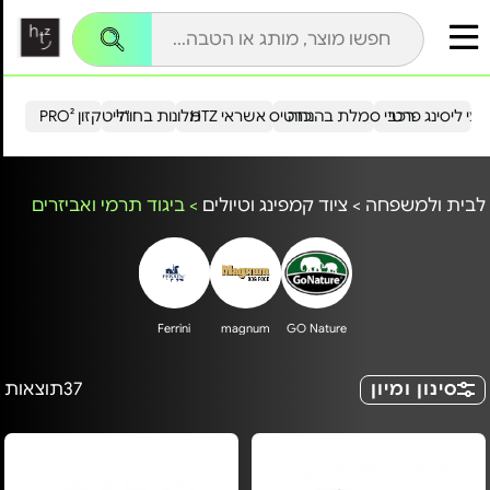
עי ליסינג פרטי
רכבי סמלת בהנחה
כרטיס אשראי HTZ
מלונות בחו"ל
הייטקזון PRO²
לבית ולמשפחה
>
ציוד קמפינג וטיולים
>
ביגוד תרמי ואביזרים
Ferrini
magnum
GO Nature
סינון ומיון
37
תוצאות