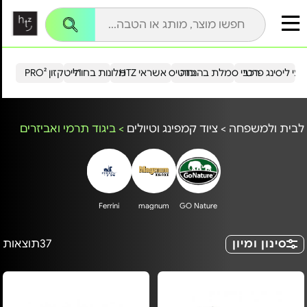
עי ליסינג פרטי
רכבי סמלת בהנחה
כרטיס אשראי HTZ
מלונות בחו"ל
הייטקזון PRO²
לבית ולמשפחה
>
ציוד קמפינג וטיולים
>
ביגוד תרמי ואביזרים
Ferrini
magnum
GO Nature
סינון ומיון
37
תוצאות