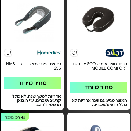
כרית צוואר עשויה VISCO - דגם
מכשיר עיסוי שיאצו - דגם NMS-
255
MOBILE COMFORT
מחיר מיוחד
מחיר מיוחד
אחריות למשך שנה, לא כולל
המוצר מגיע עם שנה אחריות לא
קרעים/שברים, ע"י היבואן
כולל קרעים/שברים.
הרשמי ד"ר גב
4#
הכי נמכר