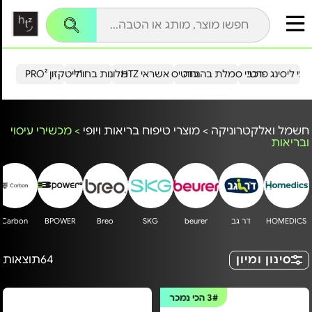
עי ליסינג פרטי
רכבי סמלת בהנחה
כרטיס אשראי HTZ
מלונות בחו"ל
הייטקזון PRO²
חשמל ואלקטרוניקה
>
מוצרי טיפוח בריאות ויופי
>
מכשירי עיסוי
ובריאות
HOMEDICS
דר גב
beurer
SKG
Breo
BPOWER
Carbon
סינון ומיון
64
תוצאות
3#
הכי נמכר