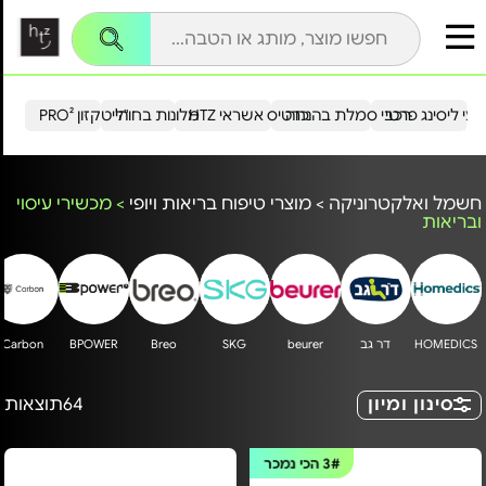
עי ליסינג פרטי
רכבי סמלת בהנחה
כרטיס אשראי HTZ
מלונות בחו"ל
הייטקזון PRO²
חשמל ואלקטרוניקה
>
מוצרי טיפוח בריאות ויופי
>
מכשירי עיסוי
ובריאות
HOMEDICS
דר גב
beurer
SKG
Breo
BPOWER
Carbon
סינון ומיון
64
תוצאות
3#
הכי נמכר