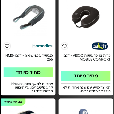
כרית צוואר עשויה VISCO - דגם
מכשיר עיסוי שיאצו - דגם NMS-
255
MOBILE COMFORT
מחיר מיוחד
מחיר מיוחד
אחריות למשך שנה, לא כולל
המוצר מגיע עם שנה אחריות לא
קרעים/שברים, ע"י היבואן
כולל קרעים/שברים.
הרשמי ד"ר גב
4#
הכי נמכר