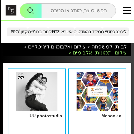
עי ליסינג פרטי
רכבי סמלת בהנחה
כרטיס אשראי HTZ
מלונות בחו"ל
הייטקזון PRO²
לבית ולמשפחה >
צילום ואלבומים דיגיטליים >
צילום, תמונות ואלבומים >
UU photostudio
Mebook.ai