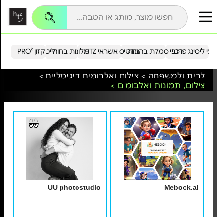
עי ליסינג פרטי
רכבי סמלת בהנחה
כרטיס אשראי HTZ
מלונות בחו"ל
הייטקזון PRO²
לבית ולמשפחה >
צילום ואלבומים דיגיטליים >
צילום, תמונות ואלבומים >
UU photostudio
Mebook.ai