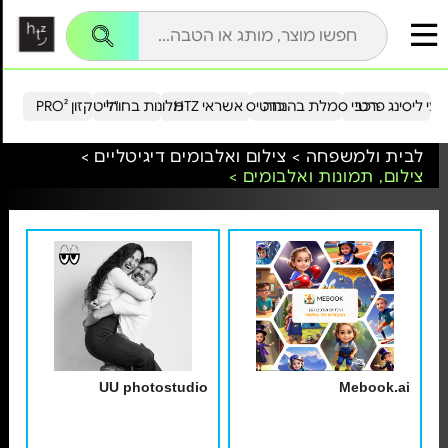
עי ליסינג פרטי
רכבי סמלת בהנחה
כרטיס אשראי HTZ
מלונות בחו"ל
הייטקזון PRO²
לבית ולמשפחה >
צילום ואלבומים דיגיטליים >
צילום, תמונות ואלבומים >
UU photostudio
Mebook.ai