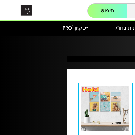
חיפוש
ות בחו"ל
הייטקזון PRO²