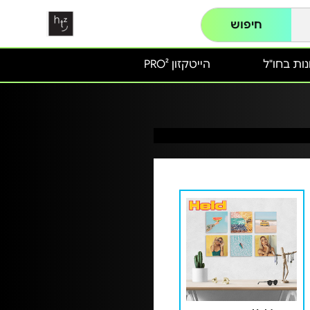
חיפוש
ות בחו"ל
הייטקזון PRO²